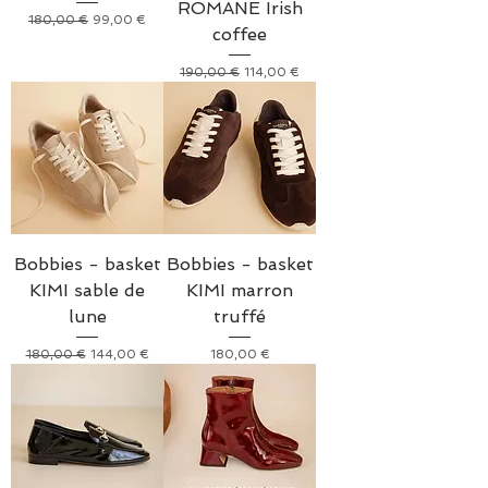
ROMANE Irish
Prix original
Prix promotionnel
180,00 €
99,00 €
coffee
Prix original
Prix promotionnel
190,00 €
114,00 €
Bobbies - basket
Bobbies - basket
KIMI sable de
KIMI marron
lune
truffé
Prix original
Prix promotionnel
Prix
180,00 €
144,00 €
180,00 €