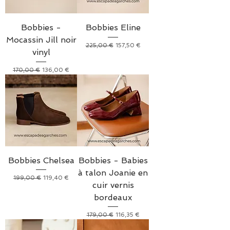
Bobbies -
Bobbies Eline
Mocassin Jill noir
Prix original
Prix promotionnel
225,00 €
157,50 €
vinyl
Prix original
Prix promotionnel
170,00 €
136,00 €
Bobbies Chelsea
Bobbies - Babies
à talon Joanie en
Prix original
Prix promotionnel
199,00 €
119,40 €
cuir vernis
bordeaux
Prix original
Prix promotionnel
179,00 €
116,35 €