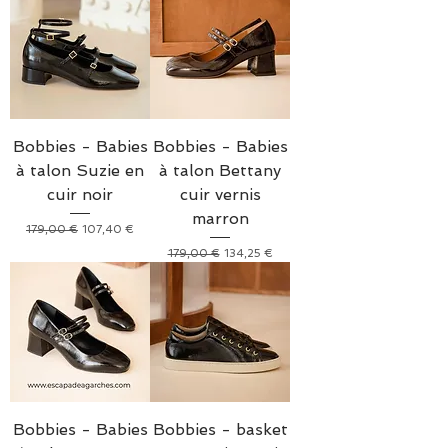
Bobbies - Babies
Bobbies - Babies
à talon Suzie en
à talon Bettany
cuir noir
cuir vernis
marron
Prix original
Prix promotionnel
179,00 €
107,40 €
Prix original
Prix promotionnel
179,00 €
134,25 €
Bobbies - Babies
Bobbies - basket