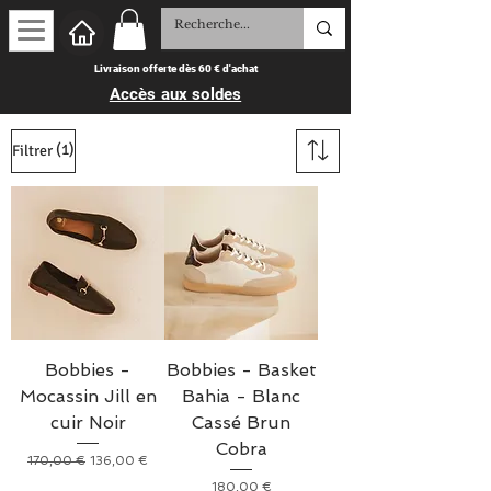
Livraison offerte dès 60 € d'achat
Accès aux soldes
(1)
Filtrer
Bobbies -
Bobbies - Basket
Mocassin Jill en
Bahia - Blanc
cuir Noir
Cassé Brun
Cobra
Prix original
Prix promotionnel
170,00 €
136,00 €
Prix
180,00 €