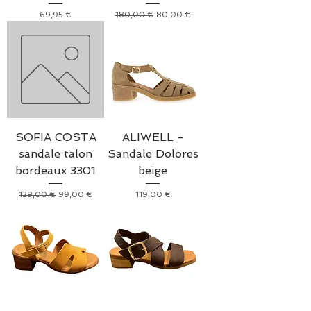
Prix
Prix original
Prix promotionnel
69,95 €
180,00 €
80,00 €
SOFIA COSTA
ALIWELL -
sandale talon
Sandale Dolores
bordeaux 3301
beige
Prix original
Prix promotionnel
Prix
129,00 €
99,00 €
119,00 €