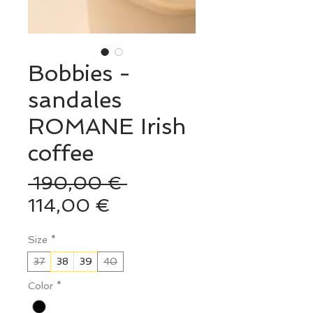
Bobbies -
sandales
ROMANE Irish
coffee
Prix
 190,00 € 
Prix
original
114,00 €
promotionnel
Size
*
37
38
39
40
Color
*