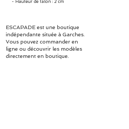
- Hauteur de talon : 2 cm
ESCAPADE est une boutique
indépendante située à Garches.
Vous pouvez commander en
ligne ou découvrir les modèles
directement en boutique.
Sélection ESCAPADE à Garches
– un modèle pensé pour allier
confort, style et élégance au
quotidien.