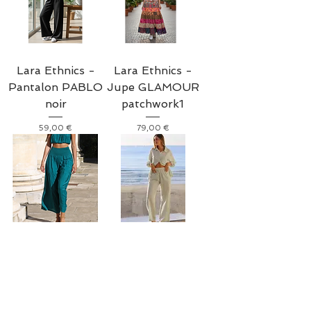
Lara Ethnics -
Lara Ethnics -
Pantalon PABLO
Jupe GLAMOUR
noir
patchwork1
Prix
Prix
59,00 €
79,00 €
Lara Ethnics -
Lara Ethnics
Pantalon EMILIE
Pantalon Pablo
lagoon
Riviera basilic
Prix
Prix
59,00 €
65,00 €