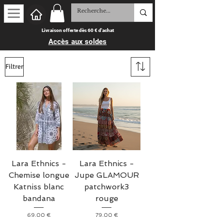
Livraison offerte dès 60 € d'achat
Accès aux soldes
Filtrer
Lara Ethnics -
Lara Ethnics -
Chemise longue
Jupe GLAMOUR
Katniss blanc
patchwork3
bandana
rouge
Prix
Prix
69,00 €
79,00 €