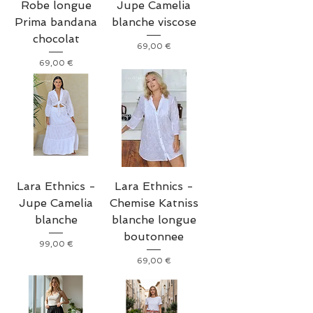
Robe longue
Jupe Camelia
Prima bandana
blanche viscose
chocolat
Prix
69,00 €
Prix
69,00 €
Lara Ethnics -
Lara Ethnics -
Jupe Camelia
Chemise Katniss
blanche
blanche longue
boutonnee
Prix
99,00 €
Prix
69,00 €