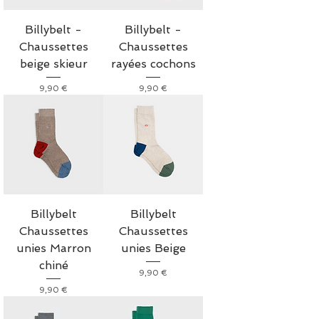
Billybelt -
Billybelt -
Chaussettes
Chaussettes
beige skieur
rayées cochons
Prix
Prix
9,90 €
9,90 €
Billybelt
Billybelt
Chaussettes
Chaussettes
unies Marron
unies Beige
chiné
Prix
9,90 €
Prix
9,90 €