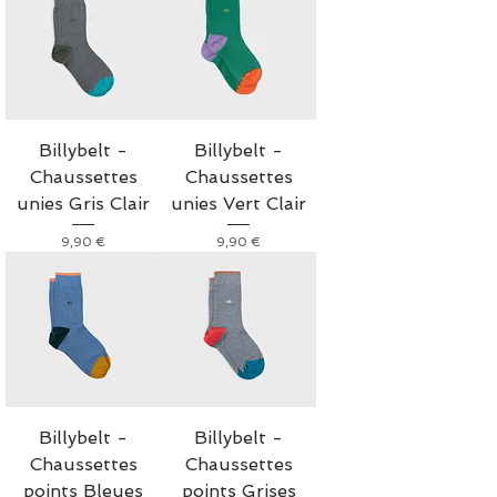
Billybelt -
Billybelt -
Chaussettes
Chaussettes
unies Gris Clair
unies Vert Clair
Prix
Prix
9,90 €
9,90 €
Billybelt -
Billybelt -
Chaussettes
Chaussettes
points Bleues
points Grises