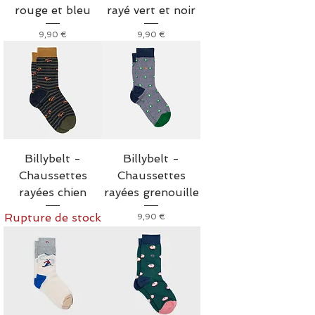
rouge et bleu
rayé vert et noir
Prix
Prix
9,90 €
9,90 €
Billybelt -
Billybelt -
Chaussettes
Chaussettes
rayées chien
rayées grenouille
Rupture de stock
Prix
9,90 €