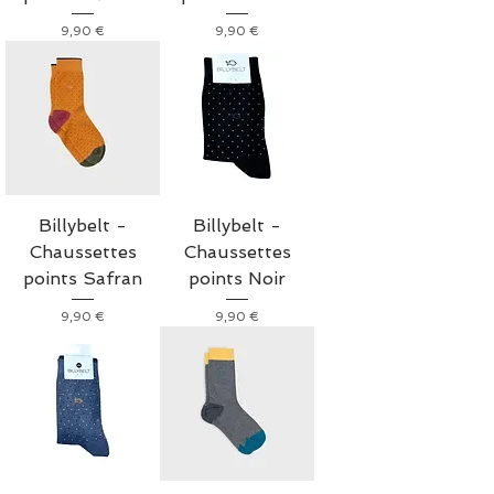
Prix
Prix
9,90 €
9,90 €
Billybelt -
Billybelt -
Chaussettes
Chaussettes
points Safran
points Noir
Prix
Prix
9,90 €
9,90 €