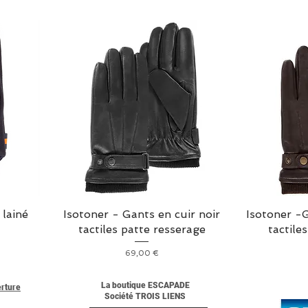
 lainé
Isotoner - Gants en cuir noir
Isotoner -
tactiles patte resserage
tactile
Prix
69,00 €
La boutique ESCAPADE
erture
Société TROIS LIENS