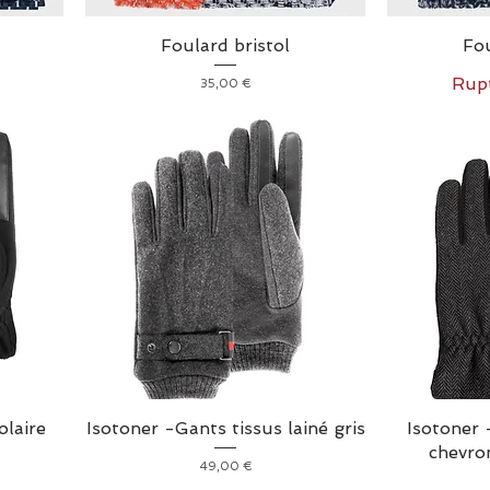
Foulard bristol
Fou
Rupt
Prix
35,00 €
olaire
Isotoner -Gants tissus lainé gris
Isotoner 
chevro
Prix
49,00 €