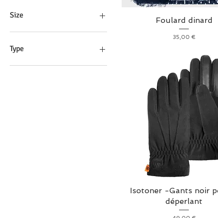
BILLYBELT
Isotoner
Size
Foulard dinard
8
Prix
35,00 €
8.5
Type
9
9.5
Foulard
10
gants
8/8.5
9/9.5
Isotoner -Gants noir p
déperlant
Prix