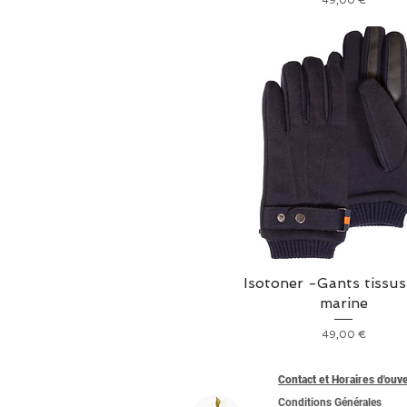
49,00 €
Isotoner -Gants tissus
marine
Prix
49,00 €
Contact et Horaires d'ouv
Conditions Générales