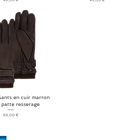
49,00 €
49,00 €
Gants en cuir marron
s patte resserage
Prix
69,00 €