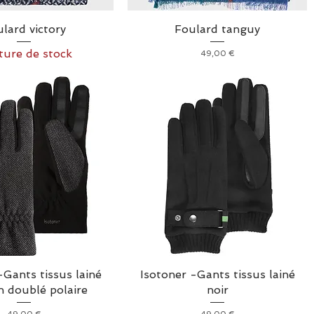
lard victory
Foulard tanguy
ure de stock
Prix
49,00 €
-Gants tissus lainé
Isotoner -Gants tissus lainé
n doublé polaire
noir
Prix
Prix