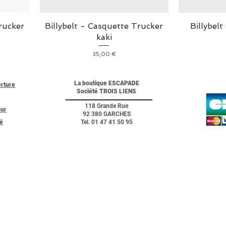
rucker
Billybelt - Casquette Trucker
Billybelt
kaki
Prix
35,00 €
La boutique ESCAPADE
erture
Société TROIS LIENS
118 Grande Rue
our
92 380 GARCHES
té
Tel. 01 47 41 50 95