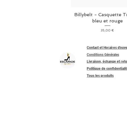
casquette
Billybelt - Casquette T
bleu et rouge
Prix
35,00 €
Contact et Horaires d'ouv
Conditions Générales
Livraison, échange et ret
Politique de confidentiali
Tous les produits