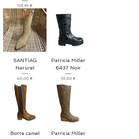
Prix
129,95 €
SANTIAG
Patricia Miller
Naturel
6437 Noir
Prix
Prix
60,00 €
70,00 €
Botte camel
Patricia Miller