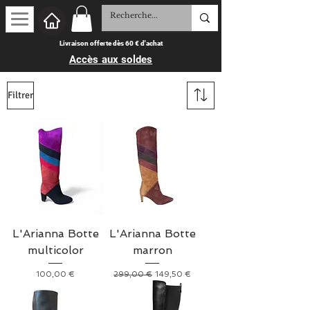
Livraison offerte dès 60 € d'achat
Accès aux soldes
Filtrer
L'Arianna Botte
L'Arianna Botte
multicolor
marron
Prix
Prix original
Prix promotionnel
100,00 €
299,00 €
149,50 €