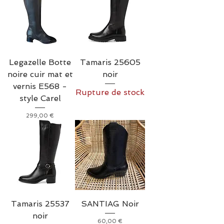
Legazelle Botte
Tamaris 25605
noire cuir mat et
noir
vernis E568 -
Rupture de stock
style Carel
Prix
299,00 €
Tamaris 25537
SANTIAG Noir
noir
Prix
60,00 €