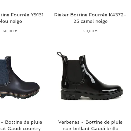
ttine Fourrée Y9131
Rieker Bottine Fourrée K4372-
bleu neige
25 camel neige
Prix
Prix
60,00 €
50,00 €
- Bottine de pluie
Verbenas - Bottine de pluie
at Gaudi country
noir brillant Gaudi brillo