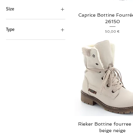
Caprice
Kelara
Size
Rieker
Caprice Bottine Fourré
Skechers
35
26150
Verbenas
36
Type
Prix
50,00 €
37
38
Botte de pluie
39
Bottine
40
41
Rieker Bottine fourree
beige neige