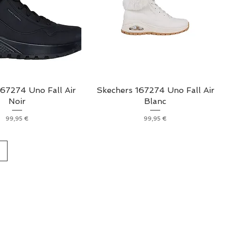
167274 Uno Fall Air
Skechers 167274 Uno Fall Air
Noir
Blanc
Prix
Prix
99,95 €
99,95 €