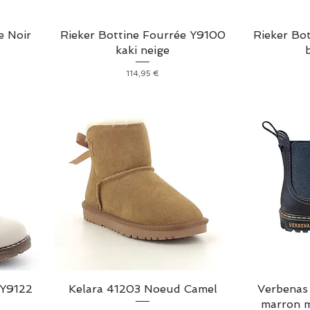
e Noir
Rieker Bottine Fourrée Y9100
Rieker Bo
kaki neige
Prix
114,95 €
 Y9122
Kelara 41203 Noeud Camel
Verbenas 
marron m