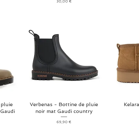
Prix
30,00 €
 pluie
Verbenas - Bottine de pluie
Kelar
 Gaudi
noir mat Gaudi country
Prix
69,90 €