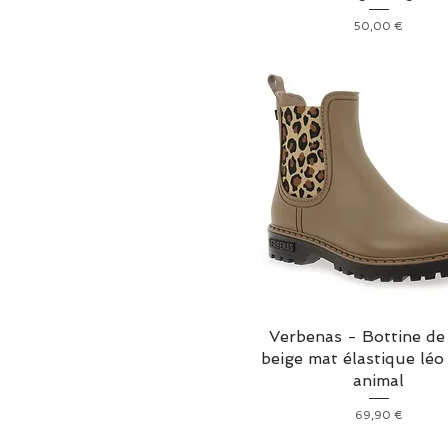
Prix
50,00 €
Verbenas - Bottine de
beige mat élastique léo
animal
Prix
69,90 €