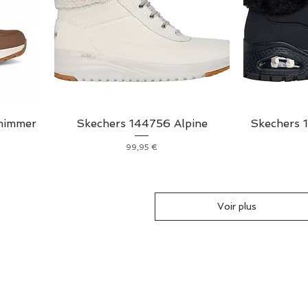
Shimmer
Skechers 144756 Alpine
Skechers 
Prix
99,95 €
Voir plus