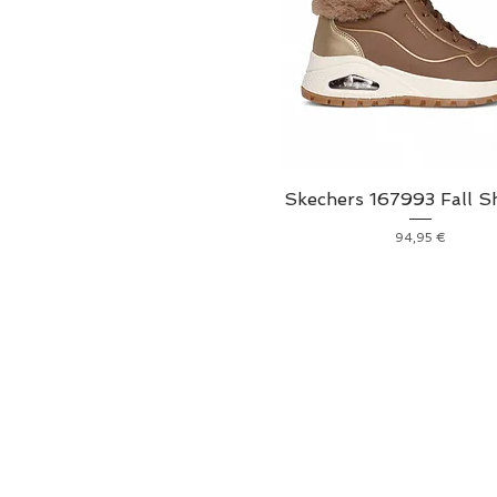
Skechers 167993 Fall 
Prix
94,95 €