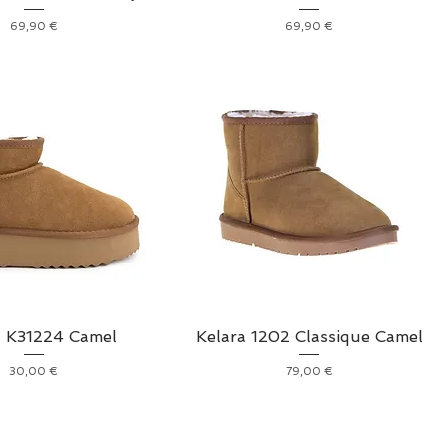
Prix
Prix
69,90 €
69,90 €
a K31224 Camel
Kelara 1202 Classique Camel
Prix
Prix
30,00 €
79,00 €