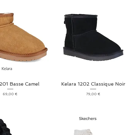
1201 Basse Camel
Kelara 1202 Classique Noir
Prix
Prix
69,00 €
79,00 €