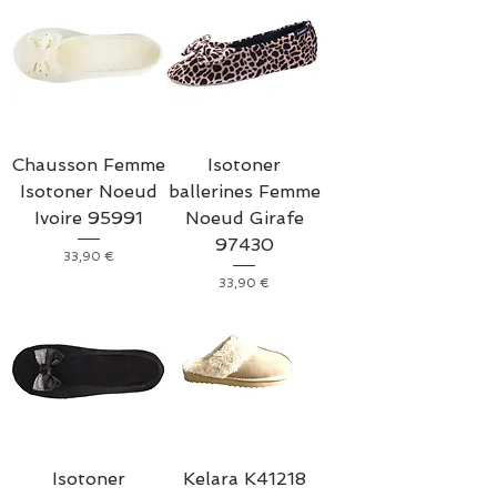
Chausson Femme
Isotoner
Isotoner Noeud
ballerines Femme
Ivoire 95991
Noeud Girafe
97430
Prix
33,90 €
Prix
33,90 €
Isotoner
Kelara K41218