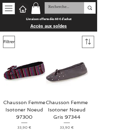
Livraison offerte dès 60 € d'achat
Accès aux soldes
Filtrer
Chausson Femme
Chausson Femme
Isotoner Noeud
Isotoner Noeud
97300
Gris 97344
Prix
Prix
33,90 €
33,90 €