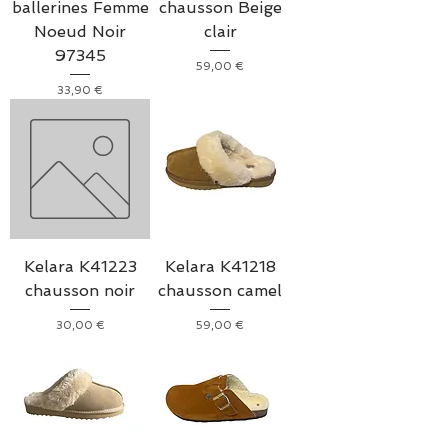
ballerines Femme
chausson Beige
Noeud Noir
clair
97345
Prix
59,00 €
Prix
33,90 €
Kelara K41223
Kelara K41218
chausson noir
chausson camel
Prix
Prix
30,00 €
59,00 €