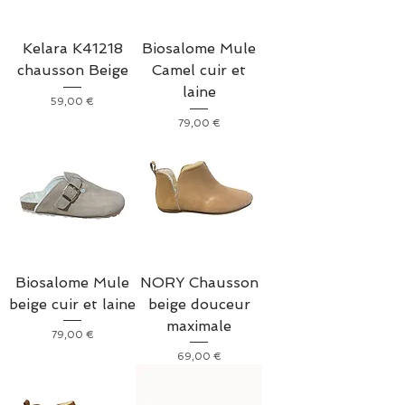
Kelara K41218
Biosalome Mule
chausson Beige
Camel cuir et
laine
Prix
59,00 €
Prix
79,00 €
Biosalome Mule
NORY Chausson
beige cuir et laine
beige douceur
maximale
Prix
79,00 €
Prix
69,00 €