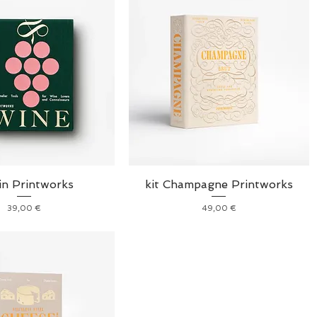
vin Printworks
kit Champagne Printworks
Prix
Prix
39,00 €
49,00 €