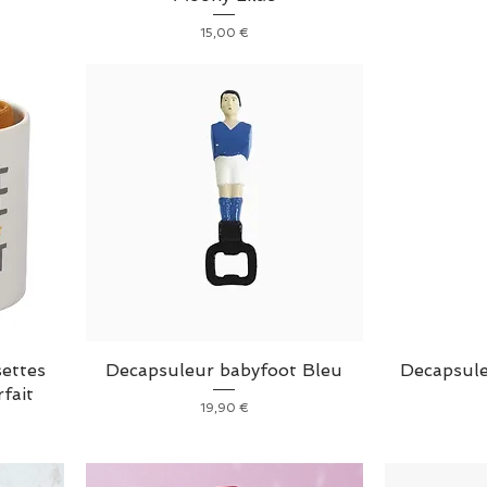
Prix
15,00 €
ettes
Decapsuleur babyfoot Bleu
Decapsule
fait
Prix
19,90 €