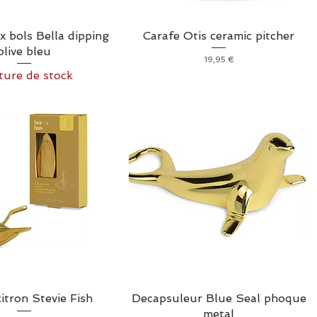
x bols Bella dipping
Carafe Otis ceramic pitcher
olive bleu
Prix
19,95 €
ure de stock
itron Stevie Fish
Decapsuleur Blue Seal phoque
metal