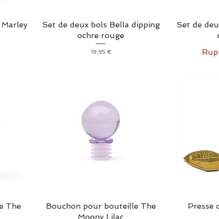
 Marley
Set de deux bols Bella dipping
Set de deu
ochre rouge
Rupt
Prix
19,95 €
e The
Bouchon pour bouteille The
Presse c
Moony Lilac