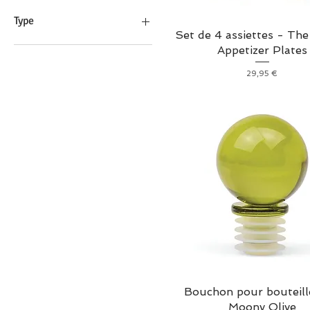
designworks
Fisura
Type
La chaise longue
Set de 4 assiettes - The
PRINTWORKS
accessoires de cuisine
Appetizer Plates
Chaussettes
Prix
29,95 €
Bouchon pour bouteill
Moony Olive