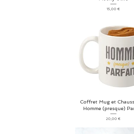
Prix
15,00 €
Coffret Mug et Chauss
Homme (presque) Par
Prix
20,00 €