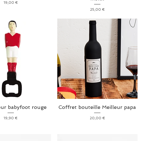
Prix
19,00 €
Prix
25,00 €
ur babyfoot rouge
Coffret bouteille Meilleur papa
Prix
Prix
19,90 €
20,00 €