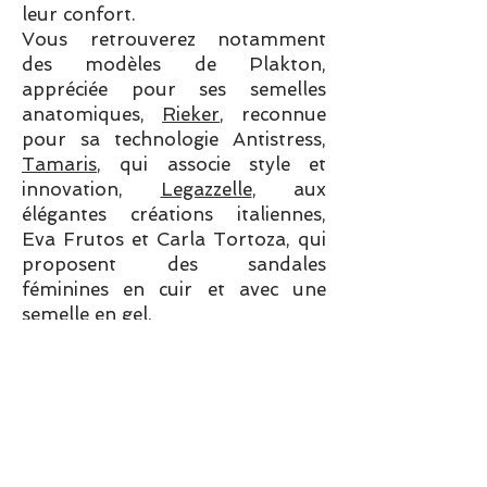
leur confort.
Vous retrouverez notamment
des modèles de Plakton,
appréciée pour ses semelles
anatomiques,
Rieker
, reconnue
pour sa technologie Antistress,
Tamaris
, qui associe style et
innovation,
Legazzelle
, aux
élégantes créations italiennes,
Eva Frutos et Carla Tortoza, qui
proposent des sandales
féminines en cuir et avec une
semelle en gel.
Chaque marque possède sa
propre identité afin de proposer
des sandales adaptées aussi bien
aux promenades estivales qu'aux
occasions plus habillées.