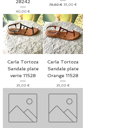
28242
Prix original
Prix promotionnel
79,90 €
35,00 €
Prix
40,00 €
Carla Tortoza
Carla Tortoza
Sandale plate
Sandale plate
verte 11528
Orange 11528
Prix
Prix
35,00 €
35,00 €