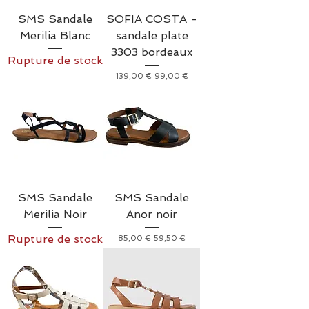
SMS Sandale
SOFIA COSTA -
Merilia Blanc
sandale plate
3303 bordeaux
Rupture de stock
Prix original
Prix promotionnel
139,00 €
99,00 €
SMS Sandale
SMS Sandale
Merilia Noir
Anor noir
Rupture de stock
Prix original
Prix promotionnel
85,00 €
59,50 €