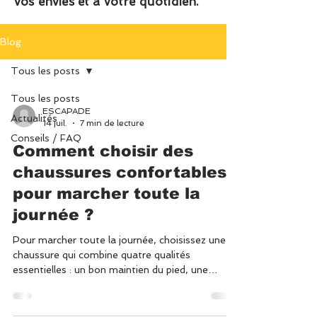
vos envies et à votre quotidien.
Blog
Tous les posts
Tous les posts
ESCAPADE
Actualités
14 juil.
7 min de lecture
Conseils / FAQ
Comment choisir des
chaussures confortables
pour marcher toute la
journée ?
Pour marcher toute la journée, choisissez une
chaussure qui combine quatre qualités
essentielles : un bon maintien du pied, une
semelle souple avec un amorti efficace, des
matériaux de qualité (comme le cuir souple) et
une pointure parfaitement adaptée. Une