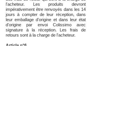
l'acheteur. Les produits devront
impérativement être renvoyés dans les 14
jours à compter de leur réception, dans
leur emballage d'origine et dans leur état
d'origine par envoi Colissimo avec
signature à la réception. Les frais de
retours sont à la charge de l'acheteur.
Article n°6
Le prix est exigible à la commande. Les
paiements seront effectués par carte
bancaire (paiement sécurisé) .
Article n°7
Protection des données personnelles : voir
notre politique de gestion des données -
>
cliquez ici
Article n°8
Les présentes conditions de vente en ligne