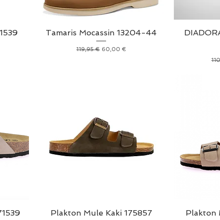
81539
Tamaris Mocassin 13204-44
DIADORA
Prix original
Prix promotionnel
119,95 €
60,00 €
Pri
11
71539
Plakton Mule Kaki 175857
Plakton 