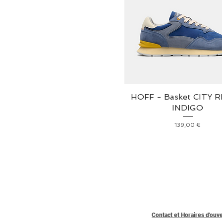
HOFF - Basket CITY 
INDIGO
Prix
139,00 €
Contact et Horaires d'ouv