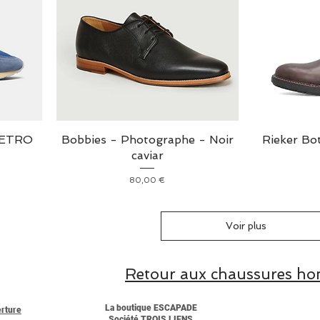
RETRO
Bobbies - Photographe - Noir
Rieker Bo
caviar
Prix
80,00 €
Voir plus
Retour aux chaussures h
La boutique ESCAPADE
erture
Société TROIS LIENS