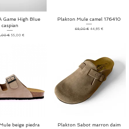
 Game High Blue
Plakton Mule camel 176410
caspian
Prix original
Prix promotionnel
69,00 €
44,85 €
x original
Prix promotionnel
0,00 €
55,00 €
Mule beige piedra
Plakton Sabot marron daim