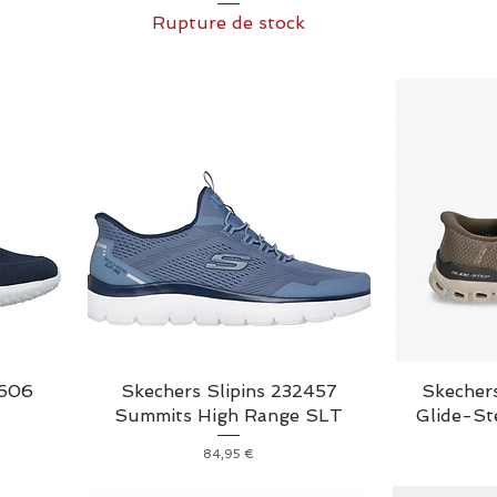
Rupture de stock
0606
Skechers Slipins 232457
Skechers
Y
Summits High Range SLT
Glide-S
onnel
Prix
84,95 €