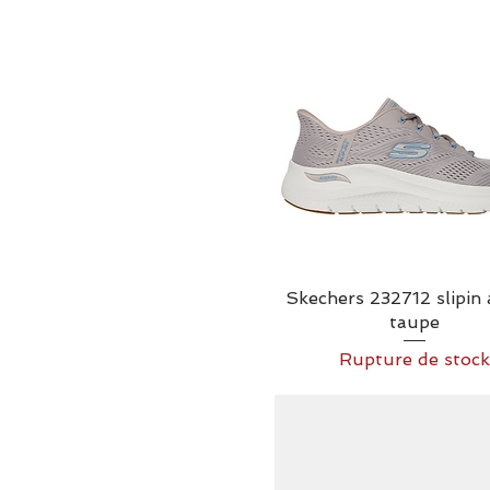
7/41
8 EU/42
8.5/42.5
8/41
8/42
9 EU /43
9 EU/43
9.5 EU / 44
9.5/42.5
9.5/43.5
9.5/44
Skechers 232712 slipin 
9/10
taupe
9/42
9/43
Rupture de stock
`43