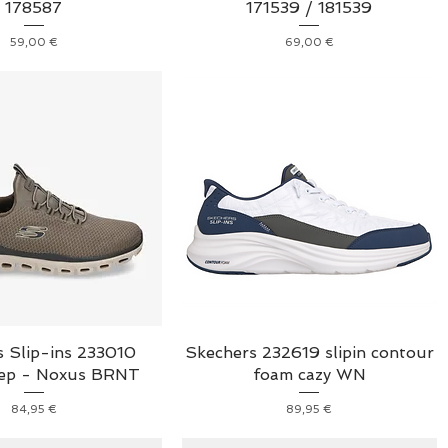
178587
171539 / 181539
Prix
Prix
59,00 €
69,00 €
 Slip-ins 233010
Skechers 232619 slipin contour
tep - Noxus BRNT
foam cazy WN
Prix
Prix
84,95 €
89,95 €