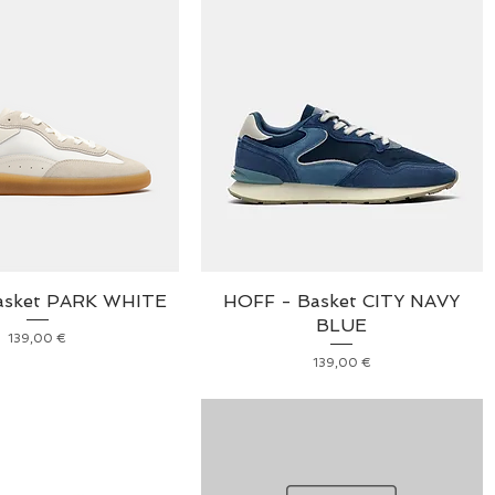
asket PARK WHITE
HOFF - Basket CITY NAVY
BLUE
Prix
139,00 €
Prix
139,00 €