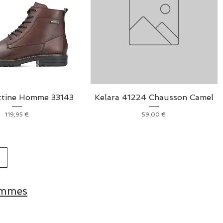
ttine Homme 33143
Kelara 41224 Chausson Camel
Prix
Prix
119,95 €
59,00 €
ommes