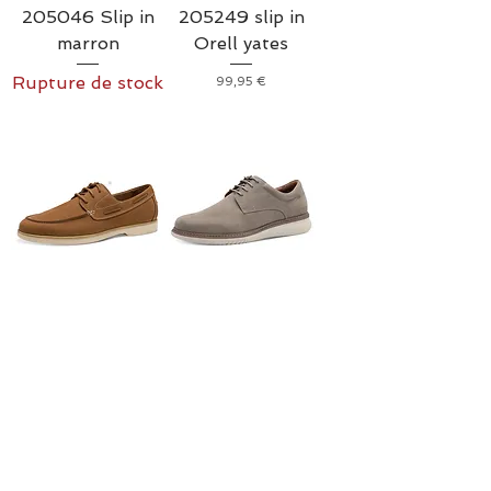
205046 Slip in
205249 slip in
marron
Orell yates
Rupture de stock
Prix
99,95 €
Tamaris Mocassin
Tamaris Derbies
13204-44
13201-44
Prix original
Prix promotionnel
Prix original
Prix promotionnel
119,95 €
60,00 €
119,95 €
60,00 €