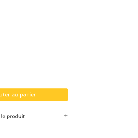
uter au panier
 le produit
inture habituelle