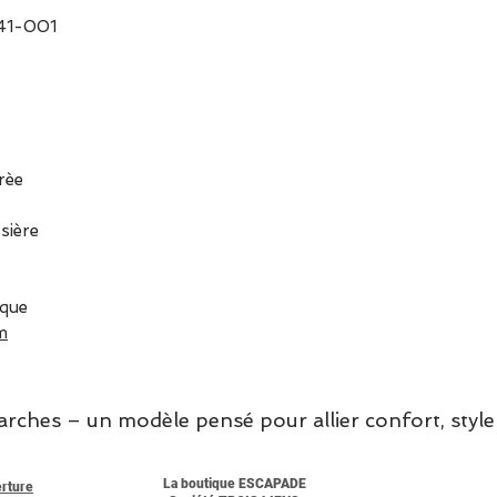
-41-001
rèe
sière
ique
m
hes – un modèle pensé pour allier confort, style 
La boutique ESCAPADE
erture