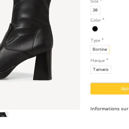
Size
*
38
Color
*
Type
*
Bottine
Marque
*
Tamaris
Ajo
Informations sur
Prendre votre po