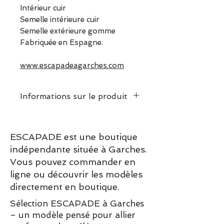
Intérieur cuir
Semelle intérieure cuir
Semelle extérieure gomme
Fabriquée en Espagne.
www.escapadeagarches.com
Informations sur le produit
Ce modèle taille normalement
en longueur et en largeur.
ESCAPADE est une boutique
Choisissez votre pointure
indépendante située à Garches.
habituelle.
Vous pouvez commander en
ligne ou découvrir les modèles
directement en boutique.
Sélection ESCAPADE à Garches
– un modèle pensé pour allier