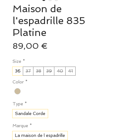
Maison de
l'espadrille 835
Platine
Prix
89,00 €
Size
*
36
37
38
39
40
41
Color
*
Type
*
Sandale Corde
Marque
*
La maison de l espadrille