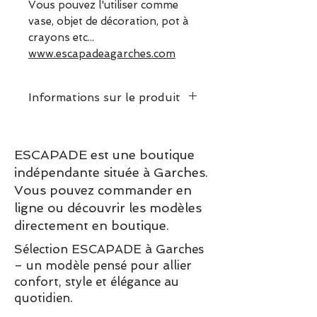
Vous pouvez l'utiliser comme
vase, objet de décoration, pot à
crayons etc...
www.escapadeagarches.com
Informations sur le produit
Note principale : jasmin et
rose
ESCAPADE est une boutique
Livré dans une boite cadeau -
indépendante située à Garches.
226 gr - Peints à la main
Vous pouvez commander en
ligne ou découvrir les modèles
directement en boutique.
Sélection ESCAPADE à Garches
– un modèle pensé pour allier
confort, style et élégance au
quotidien.