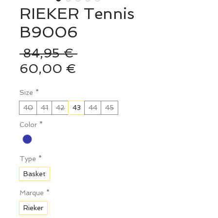
RIEKER Tennis
B9006
Prix
 84,95 € 
Prix
original
60,00 €
promotionnel
Size
*
40
41
42
43
44
45
Color
*
Type
*
Basket
Marque
*
Rieker