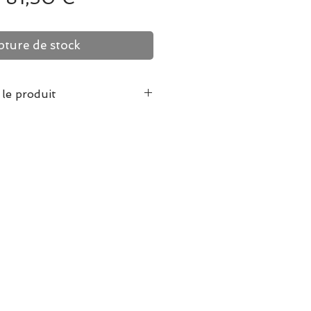
original
promotionnel
ture de stock
 le produit
se normalement