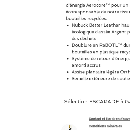
d'énergie Aerocore™ pour un 
écoresponsable de notre tiss
bouteilles recyclées.
Nubuck Better Leather haut
écologique classée Argent po
des déchets
Doublure en ReBOTL™ dura
bouteilles en plastique recy
Système de retour d'énergi
amorti accrus
Assise plantaire légère Ort
Semelle extérieure de sout
Sélection ESCAPADE à Garc
Contact et Horaires d'ouv
Conditions Générales