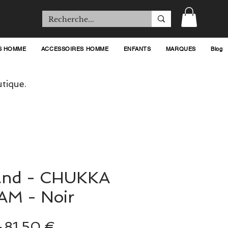
S HOMME
ACCESSOIRES HOMME
ENFANTS
MARQUES
Blog
tique.
and - CHUKKA
M - Noir
Prix
Prix
 
81,50 €