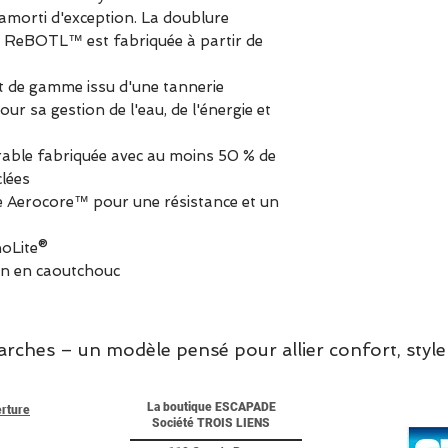
amorti d'exception. La doublure
u ReBOTL™ est fabriquée à partir de
 de gamme issu d'une tannerie
ur sa gestion de l'eau, de l'énergie et
ble fabriquée avec au moins 50 % de
clées
e Aerocore™ pour une résistance et un
hoLite®
ien en caoutchouc
hes – un modèle pensé pour allier confort, style 
La boutique ESCAPADE
erture
Société TROIS LIENS