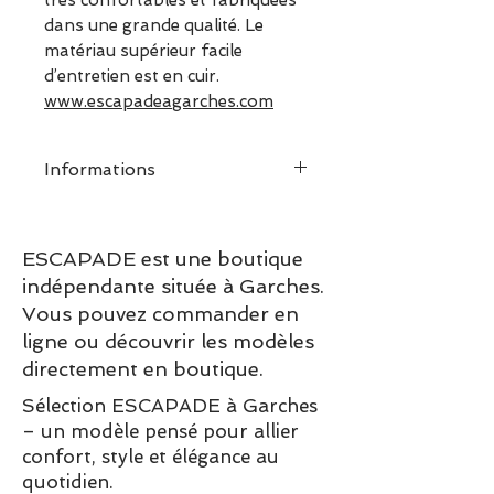
très confortables et fabriquées
dans une grande qualité. Le
matériau supérieur facile
d’entretien est en cuir.
www.escapadeagarches.com
Informations
Type de talon : Talon
compensé
ESCAPADE est une boutique
Hauteur du talon : 6 cm
indépendante située à Garches.
Pointe de la chaussure : bout
Vous pouvez commander en
rond
ligne ou découvrir les modèles
Hauteur de la plate-forme: 1
directement en boutique.
cm
Fermeture: Fermoir
Sélection ESCAPADE à Garches
Semelle amovible: Non
– un modèle pensé pour allier
confort, style et élégance au
quotidien.