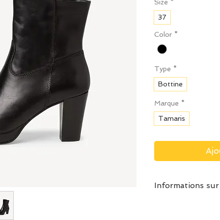
Size
*
37
Color
*
Type
*
Bottine
Marque
*
Tamaris
Ajo
Informations sur
Prendre votre po