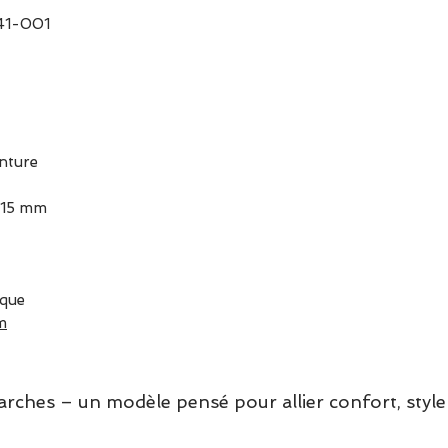
-41-001
inture
: 15 mm
ique
m
hes – un modèle pensé pour allier confort, style 