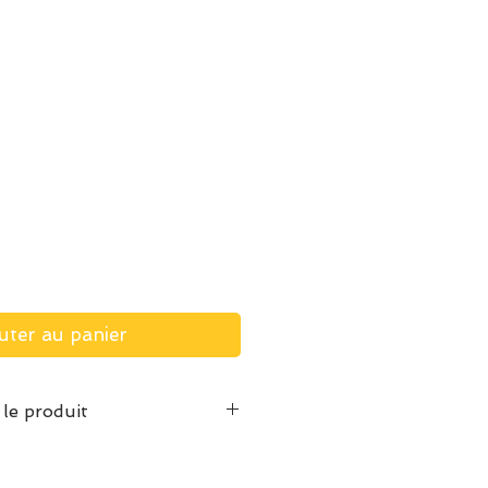
uter au panier
 le produit
inture habituelle