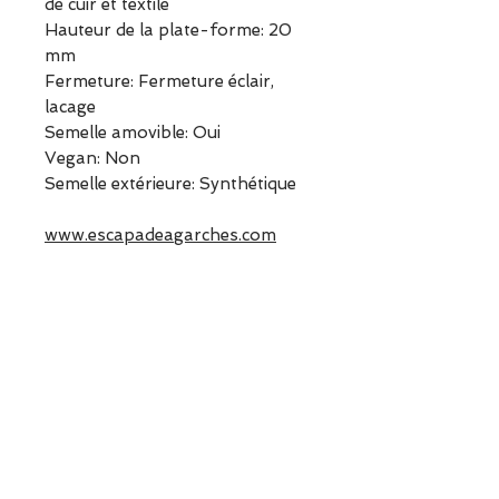
de cuir et textile
Hauteur de la plate-forme:
20
mm
Fermeture:
Fermeture éclair,
lacage
Semelle amovible:
Oui
Vegan:
Non
Semelle extérieure:
Synthétique
www.escapadeagarches.com
Informations sur le produit
Prendre votre pointure
habituelle
ESCAPADE est une boutique
indépendante située à Garches.
Vous pouvez commander en