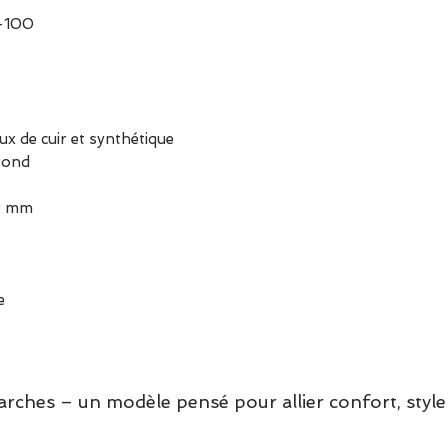
2-100
ux de cuir et synthétique
 rond
30 mm
e
hes – un modèle pensé pour allier confort, style 