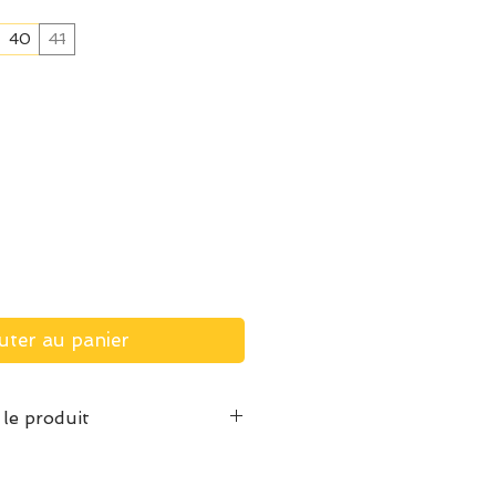
40
41
uter au panier
 le produit
inture habituelle