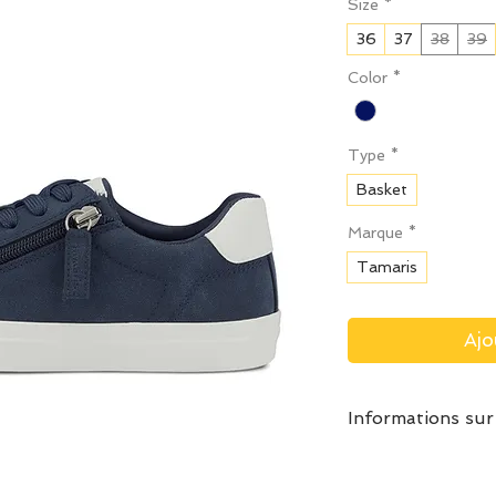
Size
*
36
37
38
39
Color
*
Type
*
Basket
Marque
*
Tamaris
Ajo
Informations sur
Prendre votre po