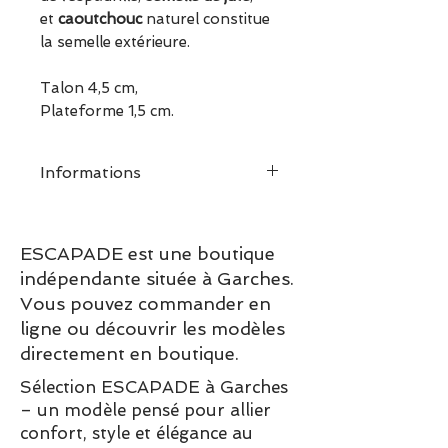
et
caoutchouc
naturel constitue
la semelle extérieure.
Talon 4,5 cm,
Plateforme 1,5 cm.
Informations
Conseil pointure :
Prenez
votre pointure habituelle.
ESCAPADE est une boutique
Espadrille compensée "cousu
indépendante située à Garches.
main" en cuir.
Vous pouvez commander en
Boucle ajustable sur le côté,
ligne ou découvrir les modèles
doublure cuir.
directement en boutique.
Il est temps de ressortir les
chaussures compensées :
Sélection ESCAPADE à Garches
ultra confortable grâce à son
– un modèle pensé pour allier
petit talon et sa semelle
confort, style et élégance au