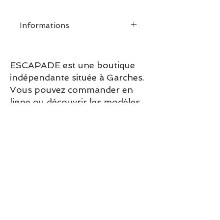
Informations
ESCAPADE est une boutique
indépendante située à Garches.
Vous pouvez commander en
ligne ou découvrir les modèles
directement en boutique.
Sélection ESCAPADE à Garches
– un modèle pensé pour allier
confort, style et élégance au
quotidien.