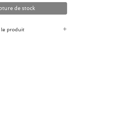
ture de stock
 le produit
arches.com