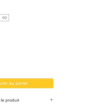
40
uter au panier
 le produit