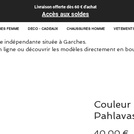
Livraison offerte dès 60 € d'achat
Accès aux soldes
RES FEMME
DECO - CADEAUX
CHAUSSURES HOMME
VETEMENT
 indépendante située à Garches.
igne ou découvrir les modèles directement en bou
Couleur
Pahlava
P
40,00 €