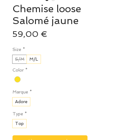
Chemise loose
Salomé jaune
Prix
59,00 €
Size
*
S/M
M/L
Color
*
Marque
*
Adore
Type
*
Top