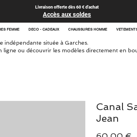
Livraison offerte dès 60 € d'achat
Accès aux soldes
RES FEMME
DECO - CADEAUX
CHAUSSURES HOMME
VETEMENT
 indépendante située à Garches.
igne ou découvrir les modèles directement en bou
Canal Sa
Jean
P
60,00 €