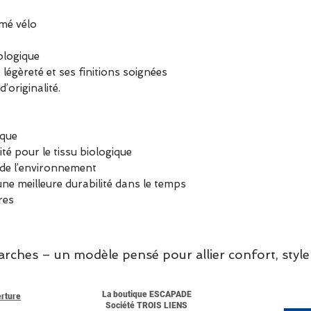
imé vélo
iologique
légèreté et ses finitions soignées
originalité.
ique
té pour le tissu biologique
de l’environnement
e meilleure durabilité dans le temps
res
hes – un modèle pensé pour allier confort, style 
La boutique ESCAPADE
erture
Société TROIS LIENS