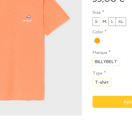
Size
*
S
M
L
XL
Color
*
Marque
*
BILLYBELT
Type
*
T-shirt
Ajo