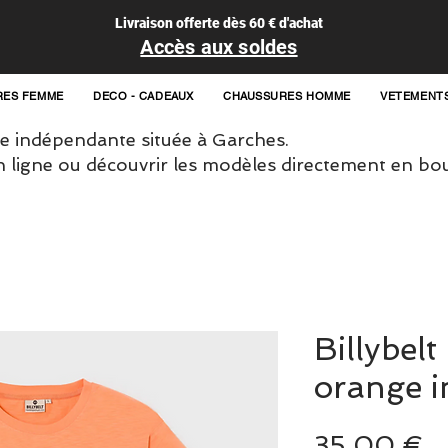
Livraison offerte dès 60 € d'achat
Accès aux soldes
RES FEMME
DECO - CADEAUX
CHAUSSURES HOMME
VETEMENT
 indépendante située à Garches.
igne ou découvrir les modèles directement en bou
Billybelt
orange i
Pr
35,00 €