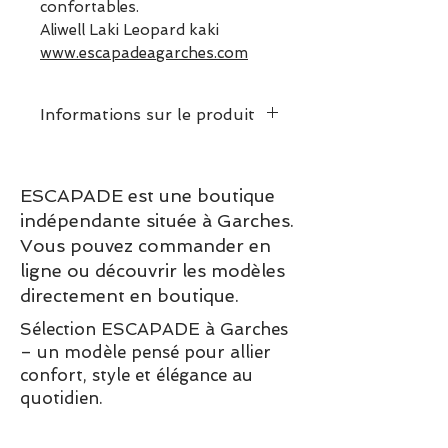
confortables.
Aliwell Laki Leopard kaki
www.escapadeagarches.com
Informations sur le produit
Dessus / Tige : Cuir
Doublure : Cuir
ESCAPADE est une boutique
Semelle de propreté : Cuir
indépendante située à Garches.
Semelle d’usure : Synthétique
Vous pouvez commander en
Fermeture : brides
ligne ou découvrir les modèles
Motif / Couleur : leopard kaki
directement en boutique.
Prendre votre pointure
habituelle
Sélection ESCAPADE à Garches
– un modèle pensé pour allier
confort, style et élégance au
quotidien.