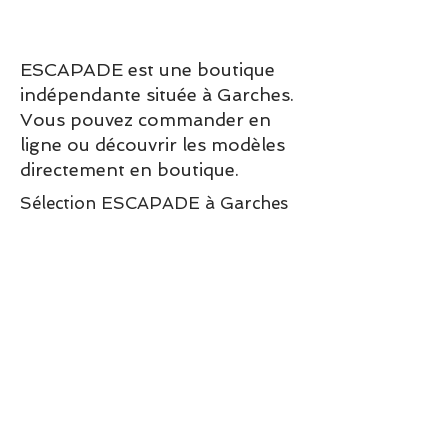
Ce modèle taille normalement
en longueur et en largeur.
ESCAPADE est une boutique
Choisissez votre pointure
indépendante située à Garches.
habituelle.
Vous pouvez commander en
ligne ou découvrir les modèles
directement en boutique.
Sélection ESCAPADE à Garches
– un modèle pensé pour allier
confort, style et élégance au
quotidien.