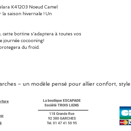
Prenez votre poi
Kelara K41203 Noeud Camel
 la saison hivernale ! Un
, cette bottine s'adaptera à toutes vos
ne journée cocooning!
protegera du froid.
hes – un modèle pensé pour allier confort, style 
La boutique ESCAPADE
erture
Société TROIS LIENS
118 Grande Rue
our
92 380 GARCHES
té
Tel. 01 47 41 50 95