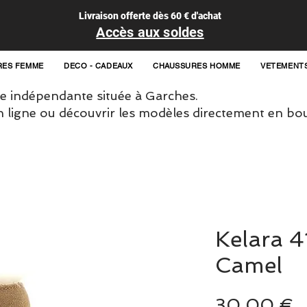
Livraison offerte dès 60 € d'achat
Accès aux soldes
RES FEMME
DECO - CADEAUX
CHAUSSURES HOMME
VETEMENT
 indépendante située à Garches.
igne ou découvrir les modèles directement en bou
Kelara 
Camel
P
30,00 €