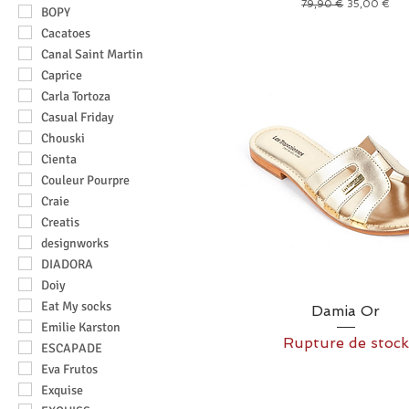
Prix original
Prix promoti
79,90 €
35,00 €
BOPY
Cacatoes
Canal Saint Martin
Caprice
Carla Tortoza
Casual Friday
Chouski
Cienta
Couleur Pourpre
Craie
Creatis
designworks
DIADORA
Doiy
Eat My socks
Damia Or
Emilie Karston
Rupture de stock
ESCAPADE
Eva Frutos
Exquise