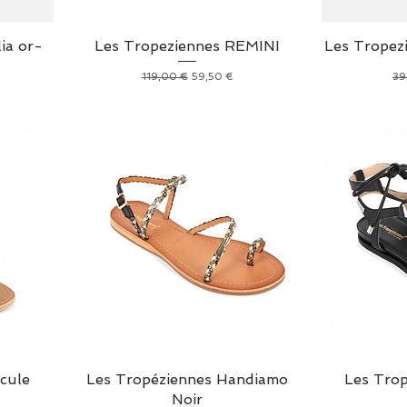
ia or-
Les Tropeziennes REMINI
Les Tropez
Prix original
Prix promotionnel
Pri
119,00 €
59,50 €
39
cule
Les Tropéziennes Handiamo
Les Tro
Noir