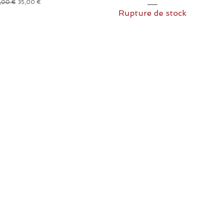
x original
Prix promotionnel
,00 €
35,00 €
Rupture de stock