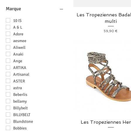
Homme
trousse de toilette
Marque
Les Tropeziennes Badal
10 IS
multi
A & L
Prix
59,90 €
Adore
aesmee
Aliwell
Anaki
Ange
ARTIKA
Artisanal
ASTER
astra
Beberlis
bellamy
Billybelt
BILLYBELT
Blundstone
Les Tropeziennes Her
Bobbies