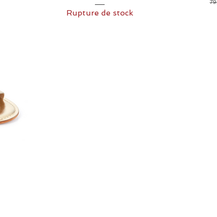
onnel
Pri
79
Rupture de stock