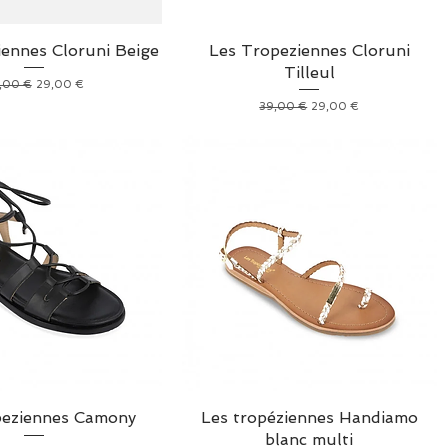
iennes Cloruni Beige
Les Tropeziennes Cloruni
Tilleul
x original
Prix promotionnel
,00 €
29,00 €
Prix original
Prix promotionnel
39,00 €
29,00 €
peziennes Camony
Les tropéziennes Handiamo
blanc multi