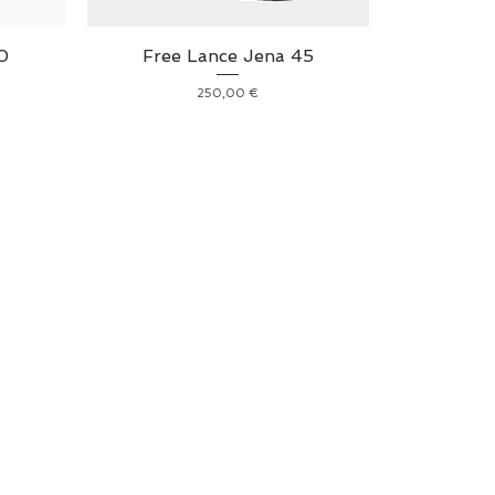
0
Free Lance Jena 45
ionnel
Prix
250,00 €