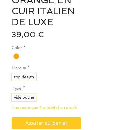
ORANGE EN
CUIR ITALIEN
DE LUXE
Prix
39,00 €
Color
*
Marque
*
top design
Type
*
vide poche
Il ne reste que 1 article(s) en stock
Ajouter au panier