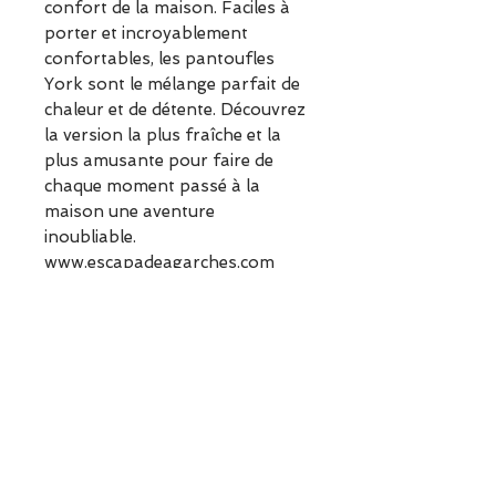
confort de la maison. Faciles à
porter et incroyablement
confortables, les pantoufles
York sont le mélange parfait de
chaleur et de détente. Découvrez
la version la plus fraîche et la
plus amusante pour faire de
chaque moment passé à la
maison une aventure
inoubliable.
www.escapadeagarches.com
Informations sur le produit
Ce modèle chausse
normalement
ESCAPADE est une boutique
indépendante située à Garches.
Vous pouvez commander en