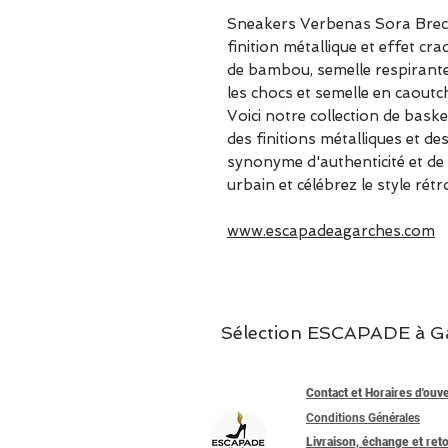
Sneakers Verbenas Sora Breck
finition métallique et effet c
de bambou, semelle respirante
les chocs et semelle en caout
Voici notre collection de baske
des finitions métalliques et d
synonyme d'authenticité et de 
urbain et célébrez le style ré
www.escapadeagarches.com
Sélection ESCAPADE à Garc
Contact et Horaires d'ouv
Conditions Générales
Livraison, échange et ret