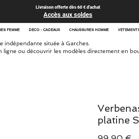
Livraison offerte dès 60 € d'achat
Accès aux soldes
RES FEMME
DECO - CADEAUX
CHAUSSURES HOMME
VETEMENT
 indépendante située à Garches.
igne ou découvrir les modèles directement en bou
Verbenas
platine
P
99,90 €