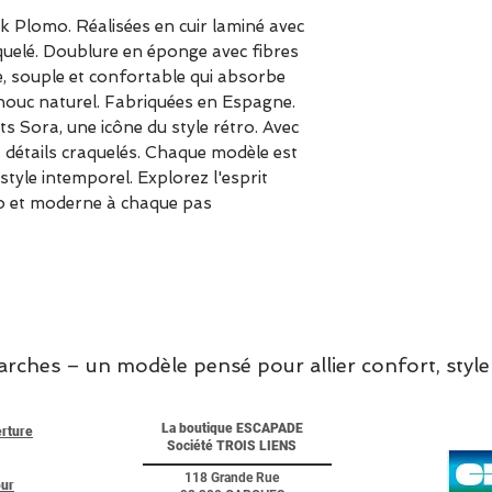
Ce modèle chaus
 Plomo. Réalisées en cuir laminé avec
raquelé. Doublure en éponge avec fibres
, souple et confortable qui absorbe
chouc naturel. Fabriquées en Espagne.
ts Sora, une icône du style rétro. Avec
es détails craquelés. Chaque modèle est
style intemporel. Explorez l'esprit
tro et moderne à chaque pas
hes – un modèle pensé pour allier confort, style 
La boutique ESCAPADE
erture
Société TROIS LIENS
118 Grande Rue
our