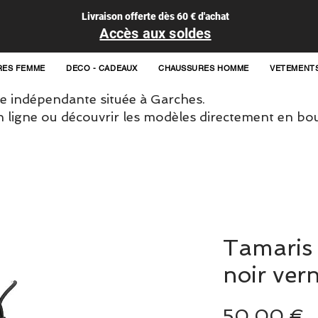
Livraison offerte dès 60 € d'achat
Accès aux soldes
RES FEMME
DECO - CADEAUX
CHAUSSURES HOMME
VETEMENT
 indépendante située à Garches.
igne ou découvrir les modèles directement en bou
Tamaris
noir vern
P
50,00 €