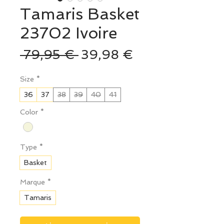
Tamaris Basket
23702 Ivoire
Prix
Prix
 79,95 € 
39,98 €
original
promotionnel
Size
*
36
37
38
39
40
41
Color
*
Type
*
Basket
Marque
*
Tamaris