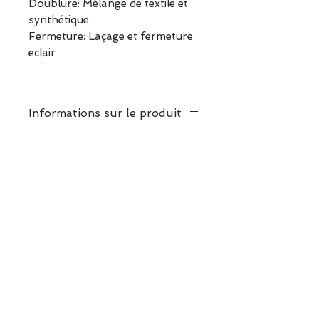
Doublure: Mélange de textile et
synthétique
Fermeture: Laçage et fermeture
eclair
Informations sur le produit
Prendre votre pointure
habituelle
ESCAPADE est une boutique
indépendante située à Garches.
Vous pouvez commander en
ligne ou découvrir les modèles
directement en boutique.
Sélection ESCAPADE à Garches
– un modèle pensé pour allier
confort, style et élégance au
quotidien.