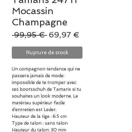
Mocassin
Champagne
Prix
Prix
 99,95 € 
69,97 €
original
promotionnel
Rupture de stock
Un compagnon tendance qui ne
passera jamais de mode:
impossible de te tromper avec
ces bootsschuh de Tamaris si tu
souhaites un look moderne. Le
matériau supérieur facile
d’entretien est Leder.
Hauteur de la tige : 6.5 cm
Type de talon : sans talon
Hauteur du talon: 30 mm