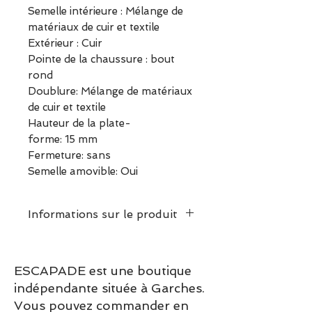
Semelle intérieure : Mélange de
matériaux de cuir et textile
Extérieur : Cuir
Pointe de la chaussure : bout
rond
Doublure: Mélange de matériaux
de cuir et textile
Hauteur de la plate-
forme: 15 mm
Fermeture: sans
Semelle amovible: Oui
Informations sur le produit
Taille normalement, prendre
la pointure habituelle
ESCAPADE est une boutique
Hauteur du talon : 15 mm
indépendante située à Garches.
Semelle intérieure : Cuir
Vous pouvez commander en
Extérieur : Cuir