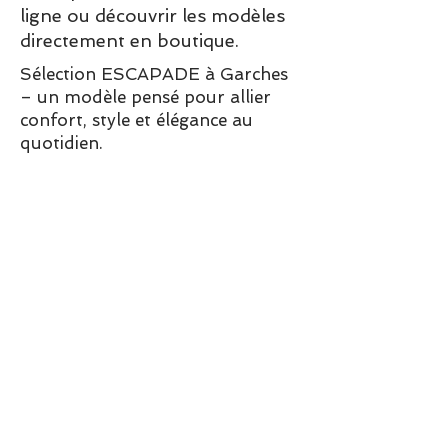
ligne ou découvrir les modèles
Pointe de la chaussure : bout
directement en boutique.
rond
Doublure: Mélange de textile
Sélection ESCAPADE à Garches
et synthétique
– un modèle pensé pour allier
Fermeture: Laçage
confort, style et élégance au
quotidien.