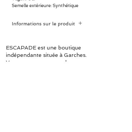
Semelle extérieure: Synthétique
Informations sur le produit
Prendre votre pointure
habituelle
ESCAPADE est une boutique
indépendante située à Garches.
Vous pouvez commander en
ligne ou découvrir les modèles
directement en boutique.
Sélection ESCAPADE à Garches
– un modèle pensé pour allier
confort, style et élégance au
quotidien.