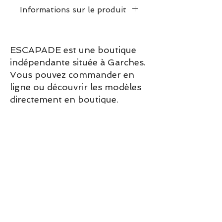
Informations sur le produit
INFOS PRODUITS Le
mannequin mesure 187 cm et
ESCAPADE est une boutique
porte du M.
indépendante située à Garches.
Vous pouvez commander en
ligne ou découvrir les modèles
directement en boutique.
Sélection ESCAPADE à Garches
– un modèle pensé pour allier
confort, style et élégance au
quotidien.