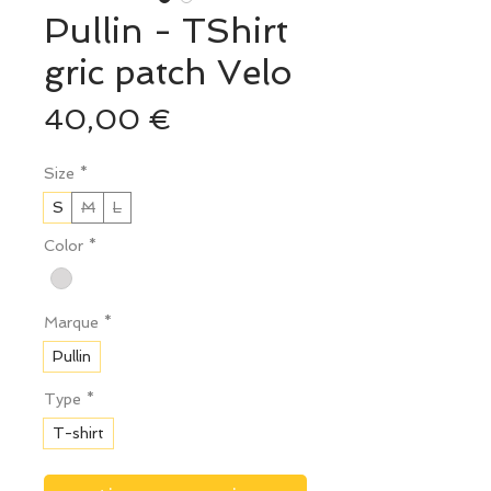
Pullin - TShirt
gric patch Velo
Prix
40,00 €
Size
*
S
M
L
Color
*
Marque
*
Pullin
Type
*
T-shirt