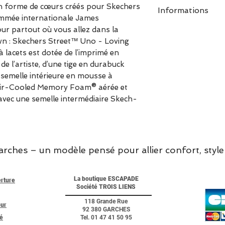
en forme de cœurs créés pour Skechers
Informations
nommée internationale James
Semelle intér
r partout où vous allez dans la
n : Skechers Street™ Uno - Loving
Air-Cooled M
 lacets est dotée de l’imprimé en
Skech-Air® vis
e l’artiste, d’une tige en durabuck
Tige en durab
 semelle intérieure en mousse à
avec garniture
Air-Cooled Memory Foam® aérée et
Semelle extér
vec une semelle intermédiaire Skech-
Talon de 3,18
Détail du log
hes – un modèle pensé pour allier confort, style 
La boutique ESCAPADE
erture
Société TROIS LIENS
118 Grande Rue
our
92 380 GARCHES
té
Tel. 01 47 41 50 95