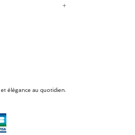
ieure confortable Skechers
emory Foam®
ible à coussin d’air
uck synthétique à lacets
 perforée
ieure souple
 cm
o Skechers®
et élégance au quotidien.