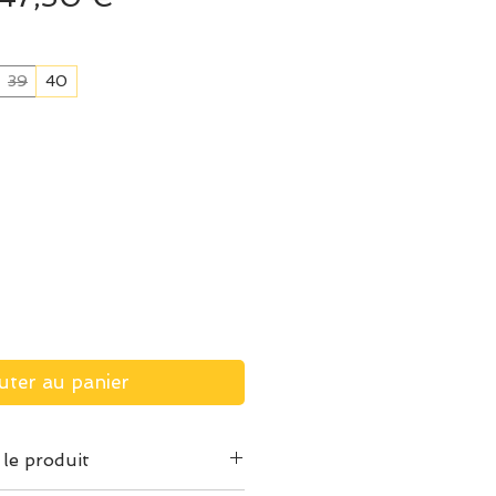
original
promotionnel
39
40
uter au panier
 le produit