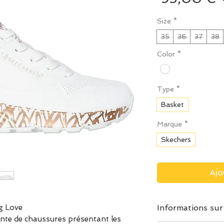
Size
*
35
36
37
38
Color
*
Type
*
Basket
Marque
*
Skechers
Ajo
g Love
Informations sur
ante de chaussures présentant les