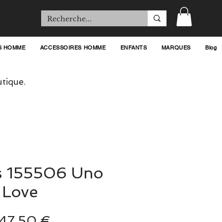
S HOMME
ACCESSOIRES HOMME
ENFANTS
MARQUES
Blog
tique.
s 155506 Uno
 Love
Prix
Prix
47,50 €