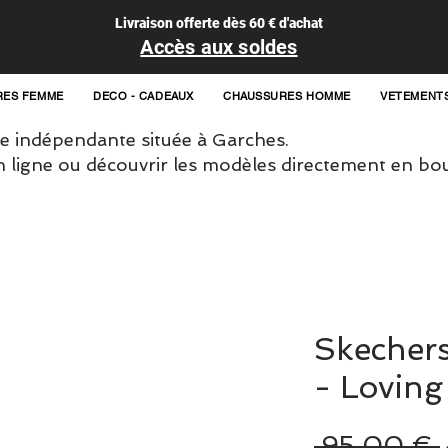
Livraison offerte dès 60 € d'achat
Accès aux soldes
RES FEMME
DECO - CADEAUX
CHAUSSURES HOMME
VETEMENT
 indépendante située à Garches.
igne ou découvrir les modèles directement en bou
Skecher
- Loving
 95,00 € 