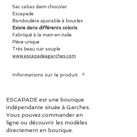
Sac cabas daim chocolat
Escapade
Bandoulière ajustable à boucles
Existe dans différents coloris
Fabriqué à la main en italie
Pièce unique
Très beau cuir souple
www.escapadeagarches.com
Informations sur le produit
Dimensions : 35 x 35 cm
environ
ESCAPADE est une boutique
Longueur de la sangle
indépendante située à Garches.
ajustable
Vous pouvez commander en
ligne ou découvrir les modèles
directement en boutique.