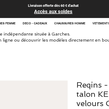
Livraison offerte dès 60 € d'achat
Accès aux soldes
RES FEMME
DECO - CADEAUX
CHAUSSURES HOMME
VETEMENT
 indépendante située à Garches.
igne ou découvrir les modèles directement en bou
Reqins -
talon KE
velours