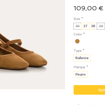
109,00 €
Size
*
36
37
38
39
Color
*
Type
*
Ballerine
Marque
*
Reqins
Ajo