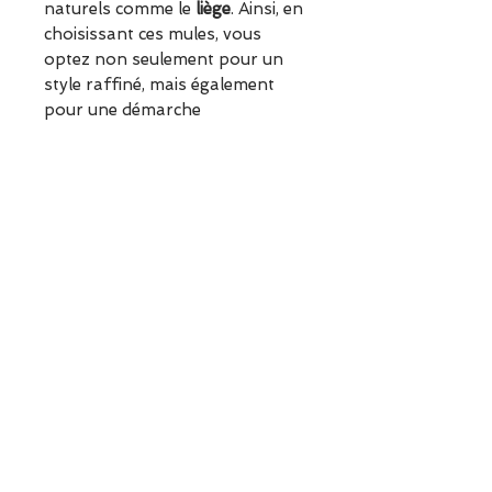
naturels comme le
liège
. Ainsi, en
choisissant ces mules, vous
optez non seulement pour un
style raffiné, mais également
pour une démarche
respectueuse de
l'environnement.
Idéales pour compléter vos
tenues estivales, les
Plakton
se
portent aussi bien avec une robe
légère qu'avec un pantalon en lin
pour un look décontracté et
élégant.
www.escapadeagarches.com
ESCAPADE est une boutique
indépendante située à Garches.
Vous pouvez commander en